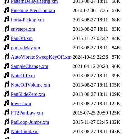
PatternDelaysRetrig.xm
2013-08-27 18:11
58K
Finetune-Precision.xm
2014-02-06 17:25
67K
Porta-Pickup.xm
2013-08-27 18:11
68K
envsteps.xm
2013-08-27 18:11
83K
PanOff.xm
2015-11-27 02:42
84K
porta-delay.xm
2013-08-27 18:11
84K
AutoVibratoSweepKeyOff.xm
2024-10-19 22:36
87K
SampleChange.xm
2021-04-12 20:23
96K
NoteOff.xm
2013-08-27 18:11
99K
NoteOffVolume.xm
2013-08-27 18:11
105K
PanSlideZero.xm
2013-08-27 18:11
109K
lowest.xm
2013-08-27 18:11
122K
FT2PanLaw.xm
2015-07-25 20:59
125K
PatLoop-Jumps.xm
2015-11-27 02:45
132K
NoteLimit.xm
2013-08-27 18:11
143K