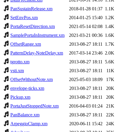
PanSustainRelease.xm
2018-01-28 01:37
1.1K
SetEnvPos.xm
2014-01-25 15:40
1.2K
PortaResetDirection.xm
2021-05-14 02:08
1.4K
SamplePortaInInstrument.xm
2021-03-21 00:36
1.6K
OffsetRange.xm
2013-08-27 18:11
1.7K
PatternDelay-NoteDelay.xm
2017-03-14 23:46
2.0K
tgrotto.xm
2013-08-27 18:11
5.6K
vsti.xm
2013-08-27 18:11
11K
OffsetWithoutNote.xm
2025-05-03 18:09
17K
envelope-ticks.xm
2013-08-27 18:11
20K
Pickup.xm
2013-08-27 18:11
20K
PortaJustStoppedNote.xm
2016-04-03 01:24
21K
PanBalance.xm
2013-08-27 18:11
22K
ArpeggioClamp.xm
2020-06-11 15:42
24K