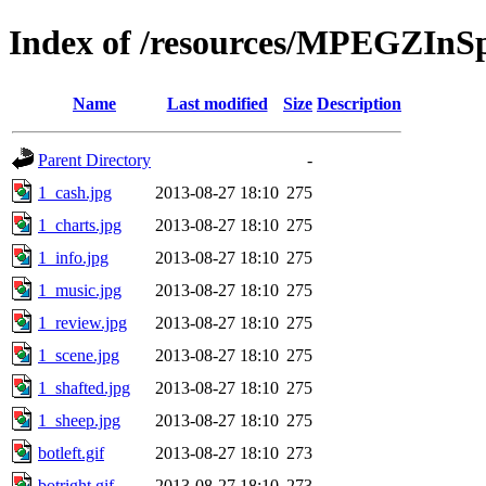
Index of /resources/MPEGZInSpac
Name
Last modified
Size
Description
Parent Directory
-
1_cash.jpg
2013-08-27 18:10
275
1_charts.jpg
2013-08-27 18:10
275
1_info.jpg
2013-08-27 18:10
275
1_music.jpg
2013-08-27 18:10
275
1_review.jpg
2013-08-27 18:10
275
1_scene.jpg
2013-08-27 18:10
275
1_shafted.jpg
2013-08-27 18:10
275
1_sheep.jpg
2013-08-27 18:10
275
botleft.gif
2013-08-27 18:10
273
botright.gif
2013-08-27 18:10
273