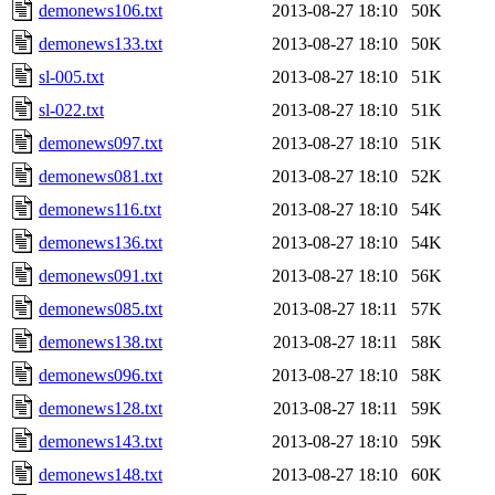
demonews106.txt
2013-08-27 18:10
50K
demonews133.txt
2013-08-27 18:10
50K
sl-005.txt
2013-08-27 18:10
51K
sl-022.txt
2013-08-27 18:10
51K
demonews097.txt
2013-08-27 18:10
51K
demonews081.txt
2013-08-27 18:10
52K
demonews116.txt
2013-08-27 18:10
54K
demonews136.txt
2013-08-27 18:10
54K
demonews091.txt
2013-08-27 18:10
56K
demonews085.txt
2013-08-27 18:11
57K
demonews138.txt
2013-08-27 18:11
58K
demonews096.txt
2013-08-27 18:10
58K
demonews128.txt
2013-08-27 18:11
59K
demonews143.txt
2013-08-27 18:10
59K
demonews148.txt
2013-08-27 18:10
60K