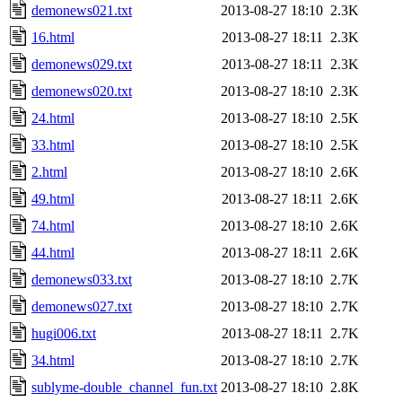
demonews021.txt
2013-08-27 18:10
2.3K
16.html
2013-08-27 18:11
2.3K
demonews029.txt
2013-08-27 18:11
2.3K
demonews020.txt
2013-08-27 18:10
2.3K
24.html
2013-08-27 18:10
2.5K
33.html
2013-08-27 18:10
2.5K
2.html
2013-08-27 18:10
2.6K
49.html
2013-08-27 18:11
2.6K
74.html
2013-08-27 18:10
2.6K
44.html
2013-08-27 18:11
2.6K
demonews033.txt
2013-08-27 18:10
2.7K
demonews027.txt
2013-08-27 18:10
2.7K
hugi006.txt
2013-08-27 18:11
2.7K
34.html
2013-08-27 18:10
2.7K
sublyme-double_channel_fun.txt
2013-08-27 18:10
2.8K