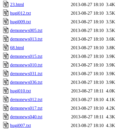
23.html
2013-08-27 18:10
3.4K
hugi012.txt
2013-08-27 18:10
3.5K
hugi009.txt
2013-08-27 18:10
3.5K
demonews005.txt
2013-08-27 18:10
3.5K
demonews013.txt
2013-08-27 18:10
3.6K
68.html
2013-08-27 18:10
3.8K
demonews015.txt
2013-08-27 18:10
3.9K
demonews010.txt
2013-08-27 18:10
3.9K
demonews031.txt
2013-08-27 18:10
3.9K
demonews036.txt
2013-08-27 18:10
3.9K
hugi010.txt
2013-08-27 18:11
4.0K
demonews012.txt
2013-08-27 18:10
4.1K
demonews017.txt
2013-08-27 18:10
4.2K
demonews040.txt
2013-08-27 18:11
4.3K
hugi007.txt
2013-08-27 18:10
4.3K